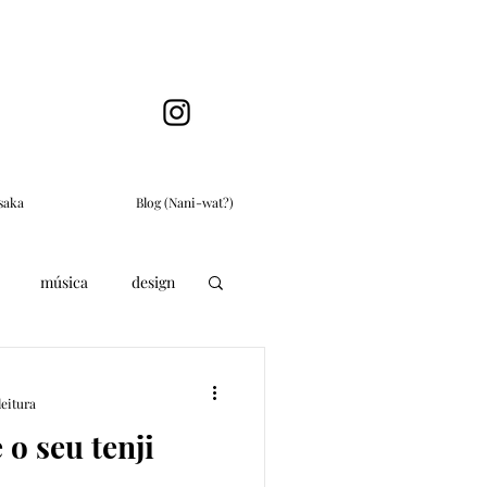
saka
Blog (Nani-wat?)
música
design
leitura
 o seu tenji