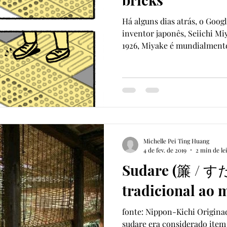
Há alguns dias atrás, o Goog
inventor japonês, Seiichi 
1926, Miyake é mundialmente
Michelle Pei Ting Huang
4 de fev. de 2019
2 min de le
Sudare (簾 / す
tradicional ao
fonte: Nippon-Kichi Origin
sudare era considerado item 