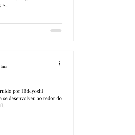
e...
itura
truído por Hideyoshi
a se desenvolveu ao redor do
l...