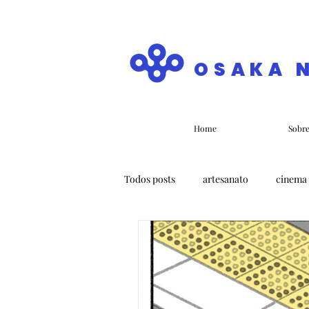
OSAKA 
Home
Sobr
Todos posts
artesanato
cinema
história
cultura
arquitet