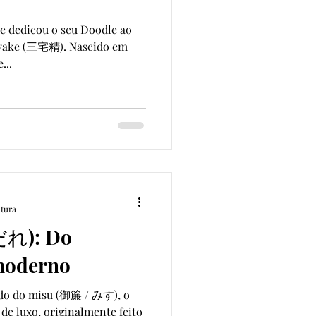
le dedicou o seu Doodle ao
Miyake (三宅精). Nascido em
...
itura
だれ): Do
 moderno
ado do misu (御簾 / みす), o
de luxo, originalmente feito