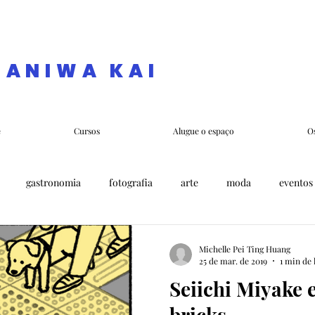
NANIWA KAI
e
Cursos
Alugue o espaço
O
gastronomia
fotografia
arte
moda
eventos
ura
Michelle Pei Ting Huang
25 de mar. de 2019
1 min de 
Seiichi Miyake e
bricks