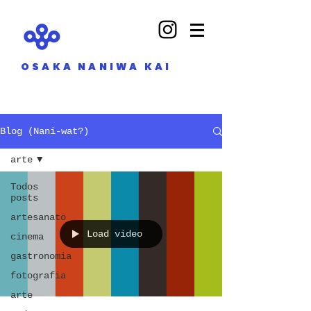
OSAKA NANIWA KAI
Blog (Nani-wat?)
arte
Todos
posts
artesanato
Load video
cinema
gastronomia
fotografia
arte