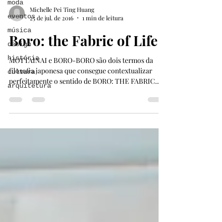
moda
Michelle Pei Ting Huang
eventos
25 de jul. de 2016
1 min de leitura
música
Boro: the Fabric of Life
design
história
MOTTAINAI e BORO-BORO são dois termos da
filosofia japonesa que consegue contextualizar
cultura
perfeitamente o sentido de BORO: THE FABRIC
arquitetura
OF...