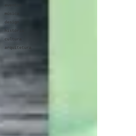
eventos
música
design
história
cultura
arquitetura