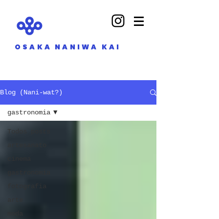
OSAKA NANIWA KAI
Blog (Nani-wat?)
gastronomia
Todos posts
artesanato
cinema
gastronomia
fotografia
arte
moda