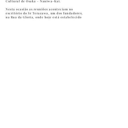
Cultural de Osaka – Naniwa-Kai.
Nesta ocasião as reuniões aconteciam no
escritório do Sr Terazawa, um dos fundadores,
na Rua da Gloria, onde hoje está estabelecido
o jornal Nikkey. Posteriormente reuniões
passaram a acontecer numa sala à Praça João
Mendes até a inauguração da atual sede.
Com a doação dos associados e empresas, aqui
estabelecidas, e um montante significativo do
governo da província de Osaka, adquiriu-se o
terreno para a construção da sede oficial do
futuro Naniwa-Kai. E
m junho de 1981, um lote
com um sobrado antiga na Rua Domingos de
Morais, deu lugar as obras que resultou na
atual sede. O prédio foi finalizado em 1982 e,
no mesmo ano em outubro, foi realizada a
inauguração da sede, contando com a presença
do então
vice-governador Munakata e de
autoridades do Japão.
Com o intuito de fomentar a cultura japonesa
em São Paulo e criar um ambiente de
convivência entre os associados,
iniciou-se
uma série de atividades dentre elas Karaokê,
patrocinando o primeiro concurso em
1985, visitas de conforto a entidades de
amparo a idosos e crianças como Ikoi –No-
Sono, e Kodomo-No-Sono, cursos de idioma
japonês, culinária e artes marciais, e eventos
recreativos dentro e fora da sede como