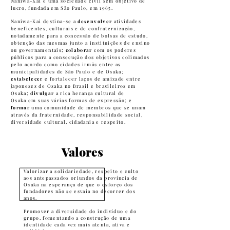
Naniwa-Kai é uma sociedade civil sem objetivo de
lucro, fundada em São Paulo, em 1965.
Naniwa-Kai destina-se a
desenvolver
atividades
beneficentes, culturais e de confraternização,
notadamente para a concessão de bolsas de estudo,
obtenção das mesmas junto a instituições de ensino
ou governamentais;
colaborar
com os poderes
públicos para a consecução dos objetivos colimados
pelo acordo como cidades irmãs entre as
municipalidades de São Paulo e de Osaka;
estabelecer
e fortalecer laços de amizade entre
japoneses de Osaka no Brasil e brasileiros em
Osaka;
divulgar
a rica herança cultural de
Osaka em suas várias formas de expressão; e
formar
uma comunidade de membros que se unam
através da fraternidade, responsabilidade social,
diversidade cultural, cidadania e respeito.
Valores
Valorizar a solidariedade, respeito e culto
aos antepassados oriundos da província de
Osaka na esperança de que o esforço dos
fundadores não se esvaia no decorrer dos
anos.
Promover a diversidade do indivíduo e do
grupo, fomentando a construção de uma
identidade cada vez mais atenta, ativa e