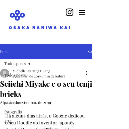
OSAKA NANIWA KAI
Post
Todos posts
Michelle Pei Ting Huang
Todos posts
25 de mar. de 2019
1 min de leitura
Seiichi Miyake e o seu tenji
artesanato
bricks
cinema
Atualizado:
2 de mai. de 2019
gastronomia
fotografia
Há alguns dias atrás, o Google dedicou 
arte
o seu Doodle ao inventor japonês, 