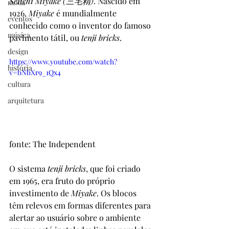
Seiichi Miyake (三宅精)
. Nascido em 
moda
1926, 
Miyake 
é mundialmente 
eventos
conhecido como o inventor do famoso 
música
pavimento tátil, ou 
tenji bricks
. 
design
https://www.youtube.com/watch?
história
v=bNbXr9_1Qx4
cultura
arquitetura
fonte: The Independent
O sistema 
tenji bricks
, que foi criado 
em 1965, era fruto do próprio 
investimento de 
Miyake
. Os blocos 
têm relevos em formas diferentes para 
alertar ao usuário sobre o ambiente 