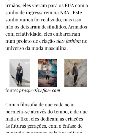
irmãos, eles vieram para os EUA com o 
sonho de ingressarem na NBA.  Este 
sonho nunca foi realizado, mas isso 
não os deixaram desiludidos. Armados 
com criatividade, eles embarcaram 
num projeto de criação 
slow fashion
 no 
universo da moda masculina.
fonte: 
prospectiveflow.com
Com a filosofia de que cada ação 
permeia-se através do tempo, e de que 
nada é fixo, eles dedicam as criações 
às futuras gerações, com o ênfase de 
que tudo que temos hoje é resultado 