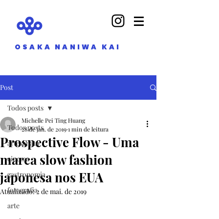
OSAKA NANIWA KAI
Post
Todos posts
Michelle Pei Ting Huang
Todos posts
28 de jan. de 2019
1 min de leitura
Prospective Flow - Uma
artesanato
marca slow fashion
cinema
japonesa nos EUA
gastronomia
fotografia
Atualizado:
2 de mai. de 2019
arte