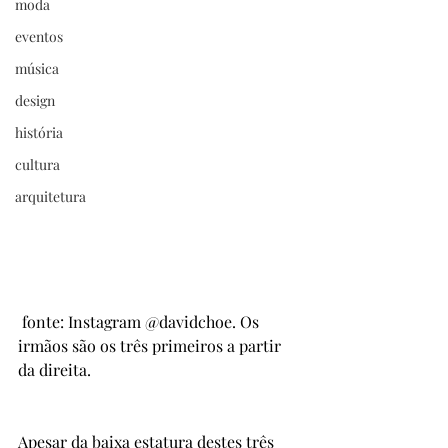
moda
eventos
música
design
história
cultura
arquitetura
 fonte: Instagram @davidchoe. Os 
irmãos são os três primeiros a partir 
da direita. 
Apesar da baixa estatura destes três 