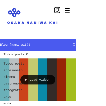
OSAKA NANIWA KAI
Blog (Nani-wat?)
Todos posts
Todos posts
artesanato
cinema
Load video
gastronomia
fotografia
arte
moda