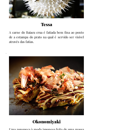
Tessa
A carne do Baiacu crua é fatiada bem fina ao ponto
de a estampa do prato na qual é servido ser visível
através das fatias.
Okonomiyaki
Uma panqueca à moda japonesa feita de uma massa