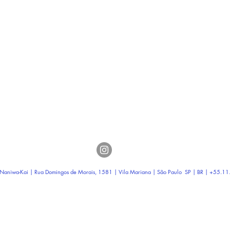
Naniwa-Kai | Rua Domingos de Morais, 1581 |
Vila Mariana | São Paulo SP
| BR | +55.1