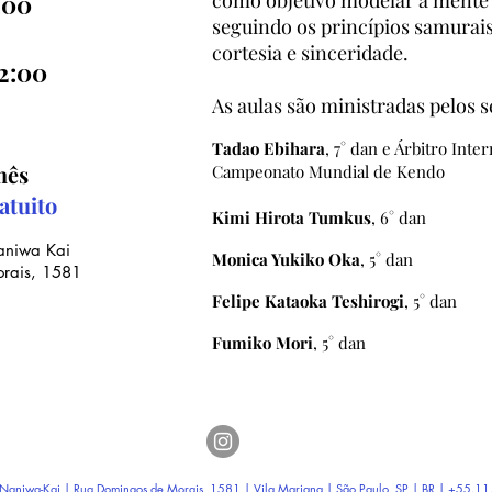
como objetivo modelar a mente 
:00
seguindo os princípios samurais
cortesia e sinceridade.
12:00
As aulas são ministradas pelos s
Tadao Ebihara
, 7° dan e Árbitro Inte
mês
Campeonato Mundial de Kendo
atuito
Kimi Hirota Tumkus
, 6° dan
aniwa Kai
Monica Yukiko Oka
, 5° dan
orais, 1581
Felipe Kataoka Teshirogi
, 5° dan
Fumiko Mori
, 5° dan
Naniwa-Kai | Rua Domingos de Morais, 1581 |
Vila Mariana | São Paulo SP
| BR | +55.1