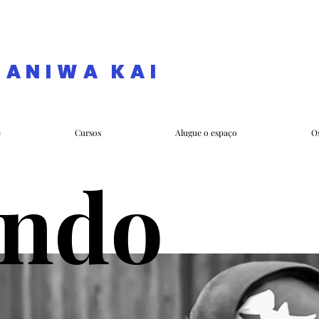
NANIWA KAI
e
Cursos
Alugue o espaço
O
endo