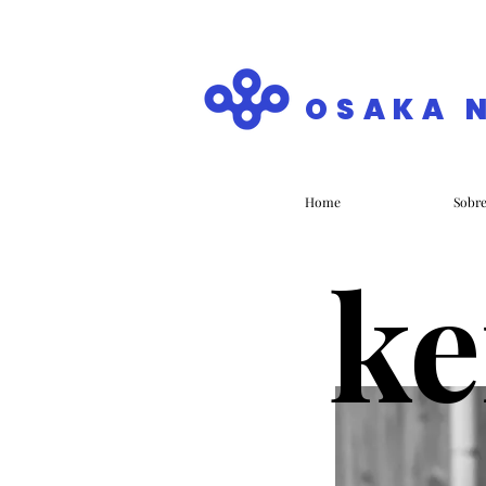
OSAKA 
Home
Sobr
k