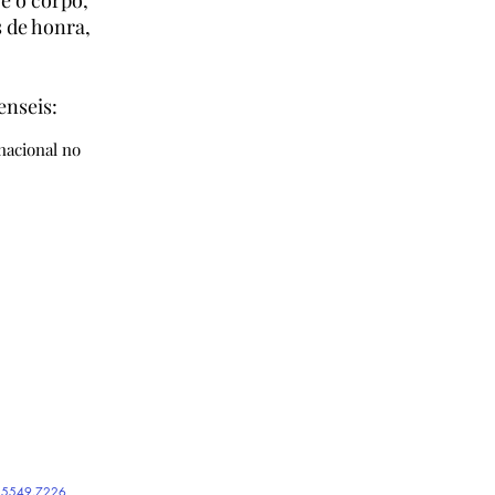
e o corpo,
 de honra,
enseis:
rnacional no
1.5549.7226