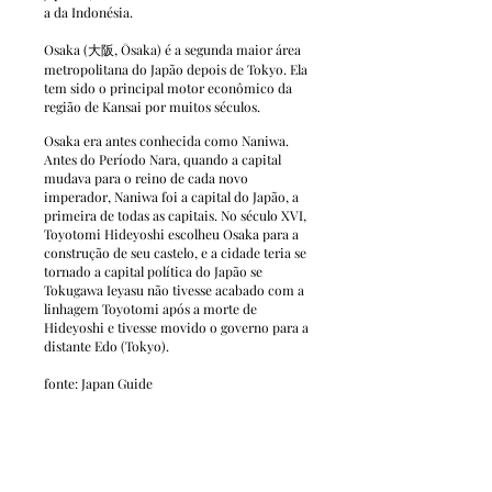
a da Indonésia.
Osaka (大阪, Ōsaka) é a segunda maior área
metropolitana do Japão depois de Tokyo. Ela
tem sido o principal motor econômico da
região de Kansai por muitos séculos.
Osaka era antes conhecida como Naniwa.
Antes do Período Nara, quando a capital
mudava para o reino de cada novo
imperador, Naniwa foi a capital do Japão, a
primeira de todas as capitais. No século XVI,
Toyotomi Hideyoshi escolheu Osaka para a
construção de seu castelo, e a cidade teria se
tornado a capital política do Japão se
Tokugawa Ieyasu não tivesse acabado com a
linhagem Toyotomi após a morte de
Hideyoshi e tivesse movido o governo para a
distante Edo (Tokyo).
fonte: Japan Guide