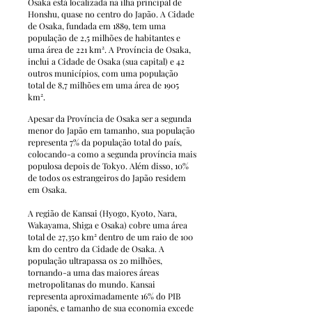
Osaka está localizada na ilha principal de
Honshu, quase no centro do Japão. A Cidade
de Osaka, fundada em 1889, tem uma
população de 2,5 milhões de habitantes e
uma área de 221 km². A Província de Osaka,
inclui a Cidade de Osaka (sua capital) e 42
outros municípios, com uma população
total de 8,7 milhões em uma área de 1905
km².
Apesar da Província de Osaka ser a segunda
menor do Japão em tamanho, sua população
representa 7% da população total do país,
colocando-a como a segunda província mais
populosa depois de Tokyo. Além disso, 10%
de todos os estrangeiros do Japão residem
em Osaka.
A região de Kansai (Hyogo, Kyoto, Nara,
Wakayama, Shiga e Osaka) cobre uma área
total de 27,350 km² dentro de um raio de 100
km do centro da Cidade de Osaka. A
população ultrapassa os 20 milhões,
tornando-a uma das maiores áreas
metropolitanas do mundo. Kansai
representa aproximadamente 16% do PIB
japonês, e tamanho de sua economia excede