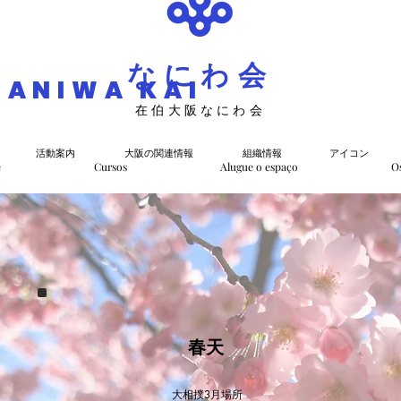
なにわ会
NANIWA KAI
在伯大阪なにわ会
活動案内
大阪の関連情報
組織情報
アイコン
e
Cursos
Alugue o espaço
O
春天
大相撲3月場所