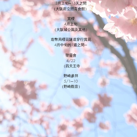
3月上旬─15天之間
（大阪府立體育會館）
賞櫻
4月上旬
（大阪城公園及其他）
造幣局櫻花隧道穿行賞花
4月中旬的1週之間─
聖靈會
4/22
（四天王寺
野崎參拜
5/1─10
（野崎觀音）