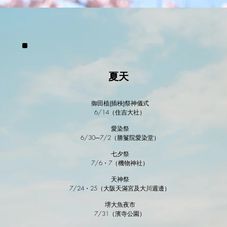
夏天
御田植(插秧)祭神儀式
6/14（住吉大社）
愛染祭
6/30─7/2（勝鬘院愛染堂）
七夕祭
7/6・7（機物神社）
天神祭
7/24・25（大阪天滿宮及大川週邊）
堺大魚夜市
7/31（濱寺公園）