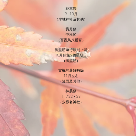
花車祭
9─10月
（岸城神社及其他）
賞月祭
中秋節
（百舌鳥八幡宮）
御堂筋遊行
原則上是
10月的第2個星期日
（御堂筋）
賞楓的最好時節
11月左右
（箕面及其他）
神農祭
11/22・23
（少彥名神社）