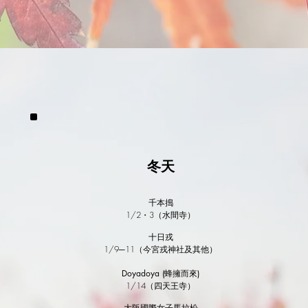
冬天
千本搗
1/2・3
（水間寺）
十日戎
1/9─11
（今宮戎神社及其他）
Doyadoya (蜂擁而來)
1/14
（四天王寺）
大阪國際女子馬拉松