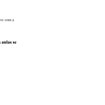
ave com a
 aulas se