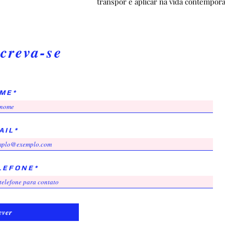
transpor e aplicar na vida contempor
creva-se
 M E
A I L
L E F O N E
ever