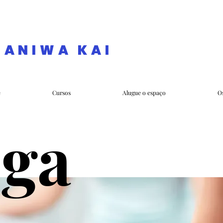
NANIWA KAI
e
Cursos
Alugue o espaço
O
oga