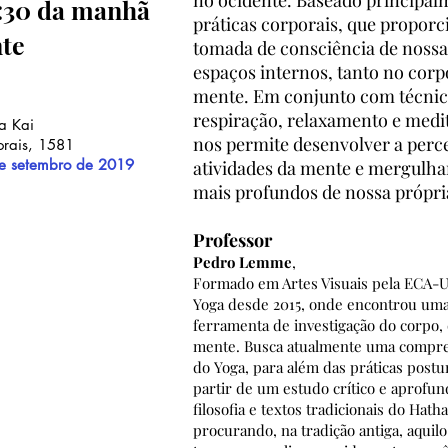
no ocidente. Baseado principal
8:30 da manhã
práticas corporais, que propo
nte
tomada de consciência de nossa
espaços internos, tanto no cor
mente. Em conjunto com técnic
respiração, relaxamento e medit
a Kai
nos permite desenvolver a perc
orais, 1581
e setembro de 2019
atividades da mente e mergulha
mais profundos de nossa própri
Professor
Pedro Lemme
,
Formado em Artes Visuais pela ECA-U
Yoga desde 2015, onde encontrou um
ferramenta de investigação do corpo,
mente. Busca atualmente uma compr
do Yoga, para além das práticas postu
partir de um estudo crítico e aprofun
filosofia e textos tradicionais do Hath
procurando, na tradição antiga, aqui