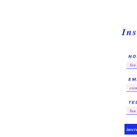
Ins
N O
E M 
T E 
inscr