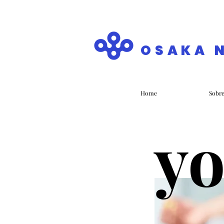
OSAKA 
Home
Sobr
y