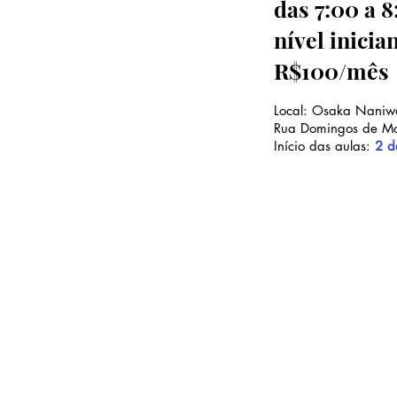
das 7:00 a 
nível inicia
R$100/mês
Local: Osaka Naniw
Rua Domingos de M
Início das aulas:
2 d