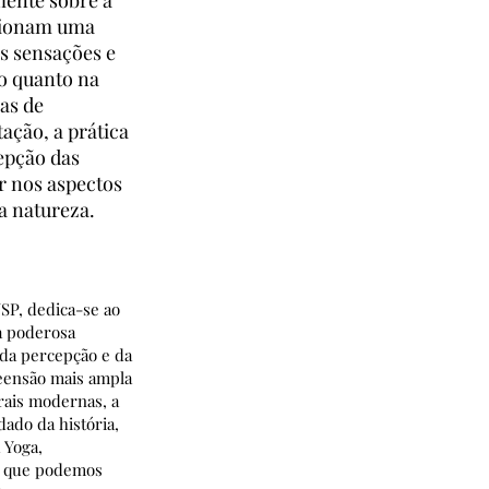
mente sobre a
rcionam uma
s sensações e
po quanto na
as de
ação, a prática
epção das
r nos aspectos
a natureza.
SP, dedica-se ao
a poderosa
 da percepção e da
eensão mais ampla
rais modernas, a
dado da história,
a Yoga,
lo que podemos