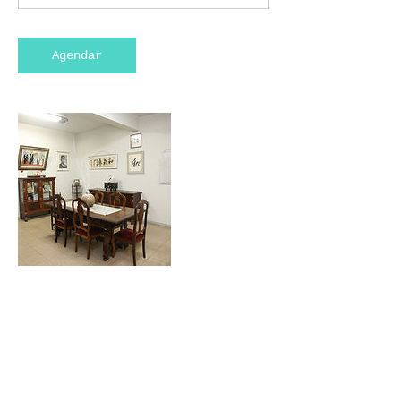
Agendar
Informações de contato
Rua Domingos de Morais, 1581 - Vila
Mariana, São Paulo - State of São
Paulo, Brazil