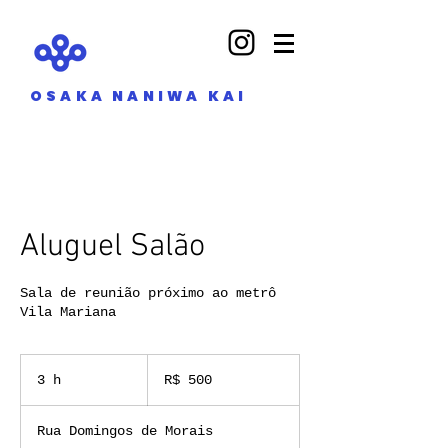
OSAKA NANIWA KAI
Aluguel Salão
Sala de reunião próximo ao metrô
Vila Mariana
500
Reais
3 h
3
R$ 500
brasileiros
h
Rua Domingos de Morais